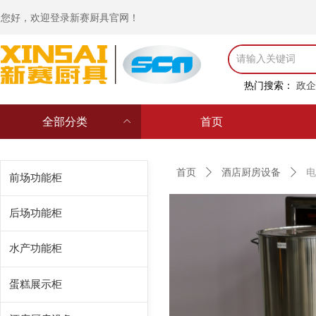
您好，欢迎登录新赛厨具官网！
热门搜索：
政企
全部分类
ꀙ
首页
Control Render Error!ControlType:productSlideBind,StyleName:Style1,Co
首页
ꄲ
酒店厨房设备
ꄲ
电
前场功能柜
后场功能柜
水产功能柜
蛋糕展示柜