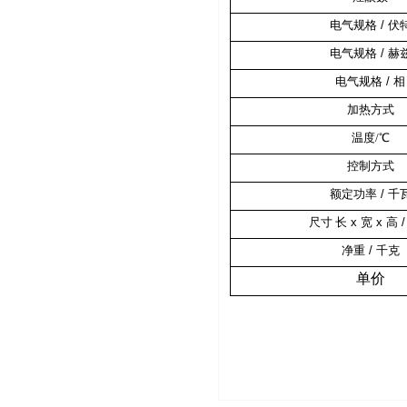
电气规格
/
伏
电气规格
/
赫
电气规格
/
相
加热方式
温度/℃
控制方式
额定功率
/
千
尺寸
长
x
宽
x
高
净重
/
千克
单价